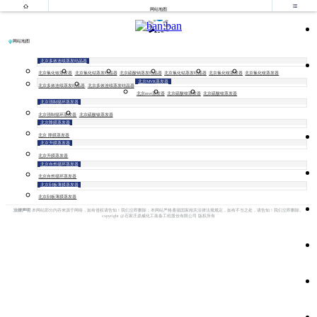


网站地图
网站地图
北京多效连续蒸发结晶器
北京氯化铵蒸发器
北京氯化钴蒸发结晶器
北京硫酸钠蒸发结晶器
北京氯化钴蒸发结晶器
北京氯化铵蒸发器
北京氯化铵蒸发器
北京MVR蒸发器
北京多效连续蒸发结晶器
北京多效连续蒸发结晶器
北京mvr蒸发器
北京硫酸铵蒸发器
北京硫酸铵蒸发器
北京强制循环蒸发器
北京强制循环蒸发器
北京硫酸镍蒸发器
北京降膜蒸发器
北京 降膜蒸发器
北京升膜蒸发器
北京升膜蒸发器
北京自然循环蒸发器
北京自然循环蒸发器
北京刮板薄膜蒸发器
北京刮板薄膜蒸发器
法律声明
本网站部分内容来源于网络，如有侵权请告知！我们立即删除；本网站严格遵循国家相关法律法规规定，如有不当之处，请告知！我们立即删除。
copyright @石家庄鼎威化工装备工程股份有限公司 版权所有